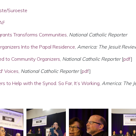
este/Suroeste
IAF
igrants Transforms Communities
,
National Catholic Reporter
anizers Into the Papal Residence
,
America: The Jesuit Revie
ned to Community Organizers
,
National Catholic Reporter
[
pdf
]
d' Voices
,
National Catholic Reporter
[
pdf
]
rs to Help with the Synod. So Far, It’s Working
,
America: The Je