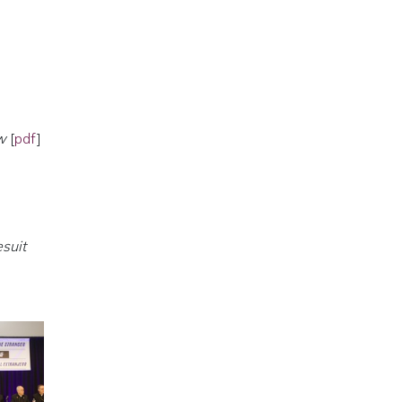
w
[
pdf
]
suit