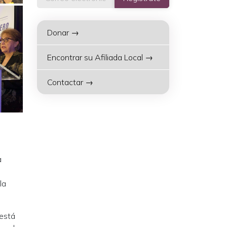
Donar →
Encontrar su Afiliada Local →
Contactar →
a
la
 está