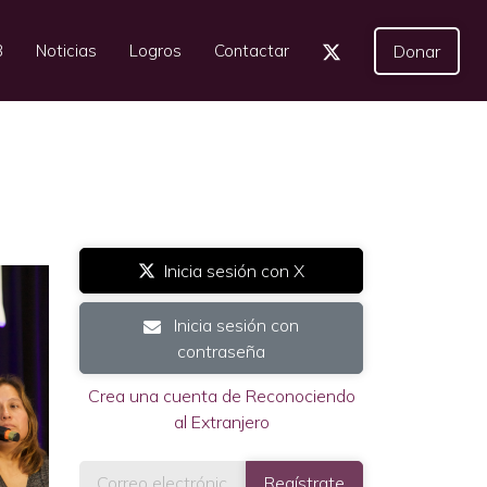
3
Noticias
Logros
Contactar
Donar
Inicia sesión con X
Inicia sesión con
contraseña
Crea una cuenta de Reconociendo
al Extranjero