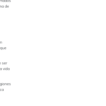
lamados
rma de
un
 que
e ser
a vida
egiones
ica