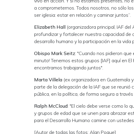
vivo en acción. Y si no estamos presentes, no 
a comprometernos. Todos nosotros, no sólo los
ser iglesia: estar en relación y caminar juntos”.
Elizabeth Hall
(organizadora principal, IAF del
profundizar y fortalecer nuestra capacidad de o
desarrollo humano y la participación en la vi
Obispo Mark Seitz
: "Cuando nos pidieron que e
minuto! Tenemos estos grupos [IAF] aquí en El 
encontramos trabajando juntos".
Marta Villela
(ex organizadora en Guatemala y a
parte de la delegación de la IAF que se reunió 
pública, en la política, de forma segura a través
Ralph McCloud
: "El cielo debe verse como lo 
y grupos de edad que se unen para abrazar est
para el Desarrollo Humano camine con ustedes 
[Autor de todas las fotos: Alan Pogue]