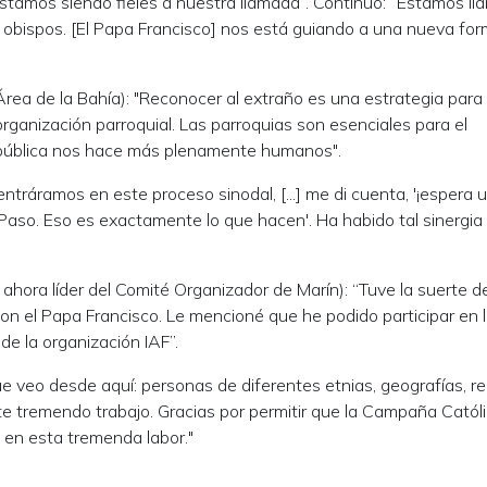
estamos siendo fieles a nuestra llamada”. Continuó: “Estamos l
 obispos. [El Papa Francisco] nos está guiando a una nueva fo
 Área de la Bahía): "Reconocer al extraño es una estrategia para
rganización parroquial. Las parroquias son esenciales para el
da pública nos hace más plenamente humanos".
ntráramos en este proceso sinodal, [...] me di cuenta, '¡espera 
Paso. Eso es exactamente lo que hacen'. Ha habido tal sinergia
hora líder del Comité Organizador de Marín): “Tuve la suerte d
con el Papa Francisco. Le mencioné que he podido participar en l
 de la organización IAF”.
que veo desde aquí: personas de diferentes etnias, geografías, r
e tremendo trabajo. Gracias por permitir que la Campaña Catól
en esta tremenda labor."