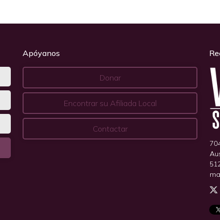
Apóyanos
Re
Donar
Encontrar su Afiliada Local
Contactar
704
Au
51
ma