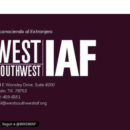
conociendo al Extranjero
 E Wonsley Drive, Suite #200
stin, TX 78753
2-459-6551
il@westsouthwestiaf.org