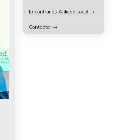
Encontrar su Afiliada Local →
Contactar →
é