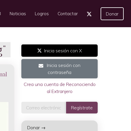
3
Noticias
Logros
Contactar
Donar
g”
Inicia sesión con X
Inicia sesión con
contraseña
nal
Crea una cuenta de Reconociendo
al Extranjero
Donar →