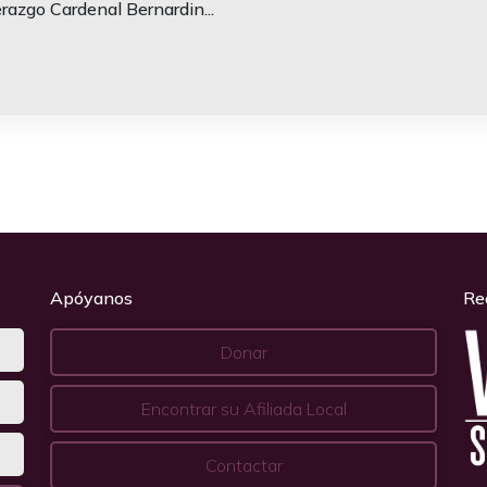
razgo Cardenal Bernardin...
Apóyanos
Re
Donar
Encontrar su Afiliada Local
Contactar