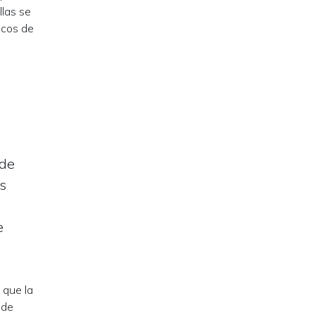
llas se
icos de
 de
s
e
 que la
 de