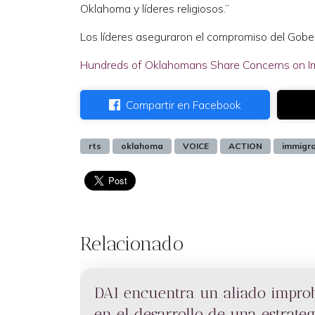
Oklahoma y líderes religiosos.”
Los líderes aseguraron el compromiso del Gobern
Hundreds of Oklahomans Share Concerns on Immi
Compartir en Facebook
rts
oklahoma
VOICE
ACTION
immigra
Relacionado
DAI encuentra un aliado impro
en el desarrollo de una estrateg