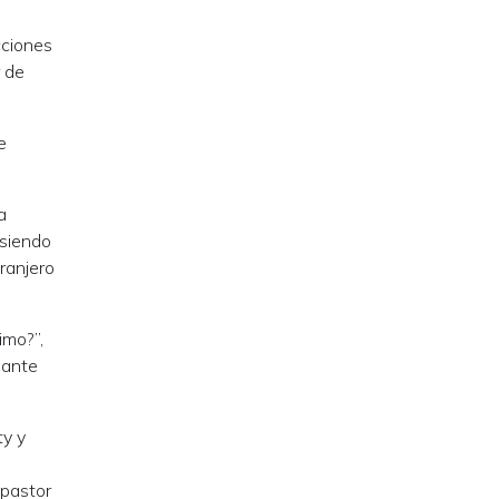
cciones
r de
e
a
 siendo
ranjero
imo?”,
iante
ty y
 pastor