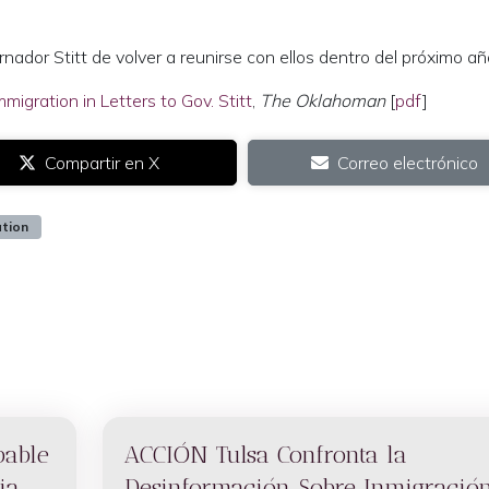
ador Stitt de volver a reunirse con ellos dentro del próximo añ
gration in Letters to Gov. Stitt
,
The Oklahoman
[
pdf
]
Compartir en X
Correo electrónico
tion
bable
ACCIÓN Tulsa Confronta la
ia
Desinformación Sobre Inmigració