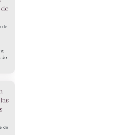
 de
o de
ana
ado:
a
las
s
e de