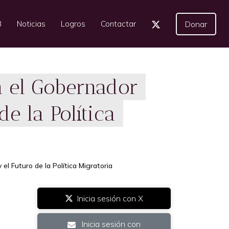
3
Noticias
Logros
Contactar
Donar
n el Gobernador
e la Política
l Futuro de la Política Migratoria
Inicia sesión con X
Inicia sesión con