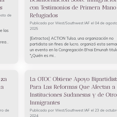
s
con Testimonios de Primera Mano
Refugiados
osto de
Publicado por
West/Southwest IAF
el 04 de agost
2025
e las
[Extractos] ACTION Tulsa, una organización no
ea...
partidista sin fines de lucro, organizó esta sem
un evento en la Congregación B'nai Emunah titul
"¿Quién es mi...
nza
La OTOC Obtiene Apoyo Bipartidist
ia
Para Las Reformas Que Afectan a 
Instituciones Sudanesas y de Otro
Inmigrantes
ro de
Publicado por
West/Southwest IAF
el 23 de octubr
2024