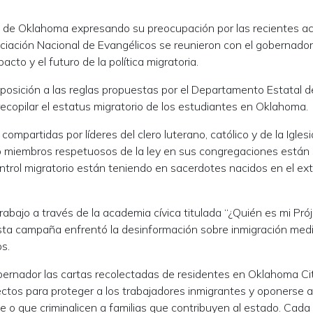
 de Oklahoma expresando su preocupación por las recientes a
ciación Nacional de Evangélicos se reunieron con el gobernado
acto y el futuro de la política migratoria.
oposición a las reglas propuestas por el Departamento Estatal d
ecopilar el estatus migratorio de los estudiantes en Oklahoma.
ompartidas por líderes del clero luterano, católico y de la Iglesi
o miembros respetuosos de la ley en sus congregaciones están
trol migratorio están teniendo en sacerdotes nacidos en el ext
bajo a través de la academia cívica titulada “¿Quién es mi Prój
sta campaña enfrentó la desinformación sobre inmigración med
s.
gobernador las cartas recolectadas de residentes en Oklahoma Ci
lectos para proteger a los trabajadores inmigrantes y oponerse a
e o que criminalicen a familias que contribuyen al estado. Cada