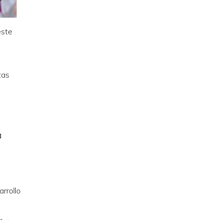
este
tas
a
rrollo