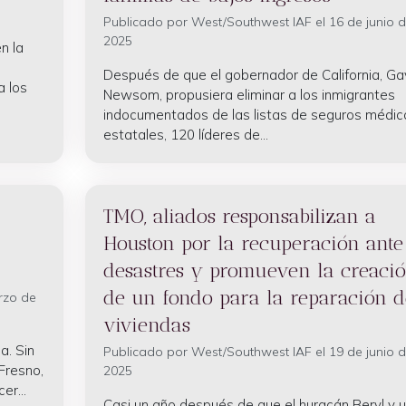
Publicado por
West/Southwest IAF
el 16 de junio 
2025
n la
Después de que el gobernador de California, Ga
a los
Newsom, propusiera eliminar a los inmigrantes
indocumentados de las listas de seguros médic
estatales, 120 líderes de...
TMO, aliados responsabilizan a
Houston por la recuperación ante
desastres y promueven la creaci
de un fondo para la reparación d
rzo de
viviendas
a. Sin
Publicado por
West/Southwest IAF
el 19 de junio 
Fresno,
2025
er...
Casi un año después de que el huracán Beryl y 